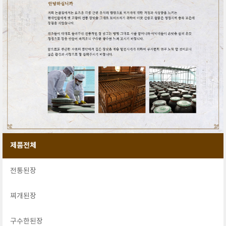
제품전체
전통된장
찌개된장
구수한된장