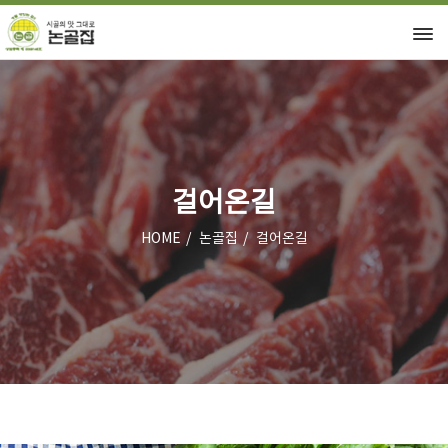
걸어온길
HOME
논골집
걸어온길