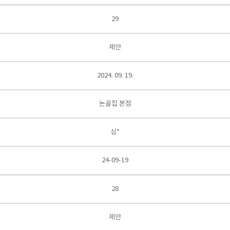
29
제안
2024. 09. 19.
논골집 본점
심*
24-09-19
28
제안