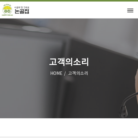
고객의소리
HOME
고객의소리