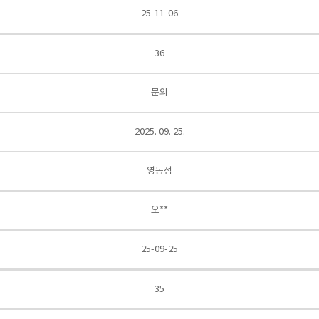
25-11-06
36
문의
2025. 09. 25.
영동점
오**
25-09-25
35