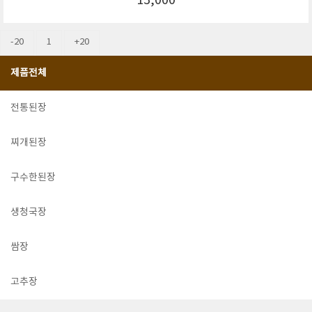
13,000
-20
1
+20
제품전체
전통된장
찌개된장
구수한된장
생청국장
쌈장
고추장