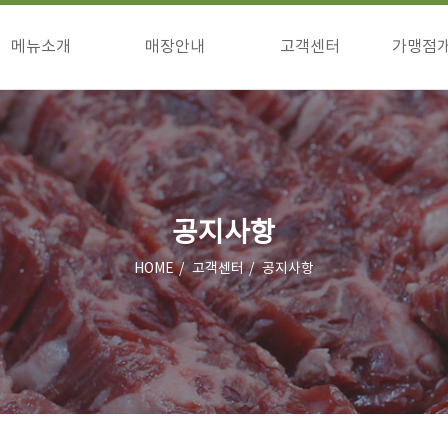
메뉴소개
매장안내
고객센터
가맹점
구이류
매장안내
공지사항
창업
식사류/기타
이벤트
창업
고객의소리
상담
점주님방
공지사항
HOME
고객센터
공지사항