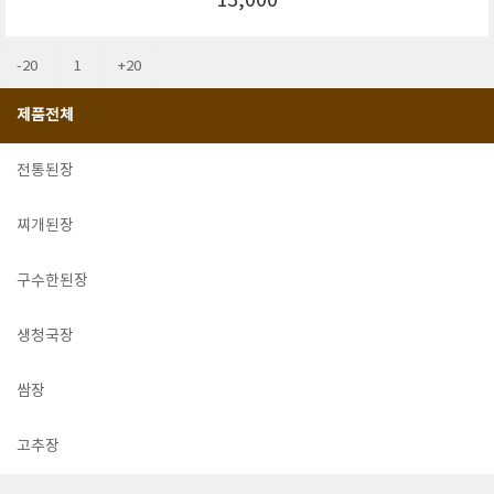
13,000
-20
1
+20
제품전체
전통된장
찌개된장
구수한된장
생청국장
쌈장
고추장