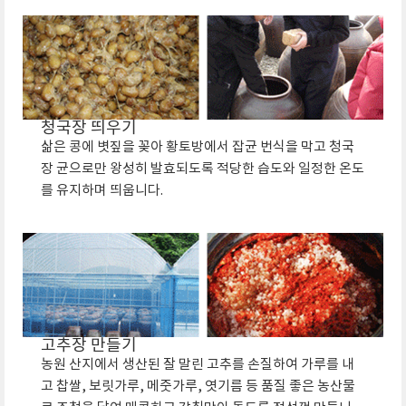
청국장 띄우기
삶은 콩에 볏짚을 꽂아 황토방에서 잡균 번식을 막고 청국
장 균으로만 왕성히 발효되도록 적당한 습도와 일정한 온도
를 유지하며 띄웁니다.
고추장 만들기
농원 산지에서 생산된 잘 말린 고추를 손질하여 가루를 내
고 찹쌀, 보릿가루, 메줏가루, 엿기름 등 품질 좋은 농산물