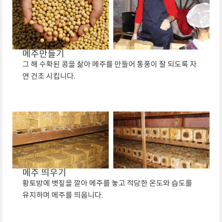
메주만들기
그 해 수확된 콩을 삶아 메주를 만들어 통풍이 잘 되도록 자
연 건조 시킵니다.
메주 띄우기
황토방에 볏짚을 깔아 메주를 놓고 적당한 온도와 습도를
유지하며 메주를 띄웁니다.