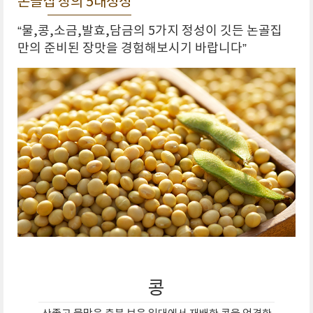
논골집 장의 5대정성
“물,콩,소금,발효,담금의 5가지 정성이 깃든 논골집
만의 준비된 장맛을 경험해보시기 바랍니다”
콩