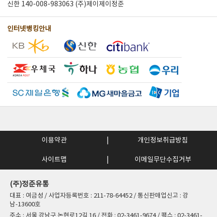
신한 140-008-983063 (주)제이제이정준
인터넷뱅킹안내
이용약관
개인정보취급방침
사이트맵
이메일무단수집거부
(주)정준유통
대표 : 여금성 / 사업자등록번호 : 211-78-64452 / 통신판매업신고 : 강
남-13600호
주소 : 서울 강남구 논현로12길 16 / 전화 : 02-3461-9674 / 팩스 : 02-3461-