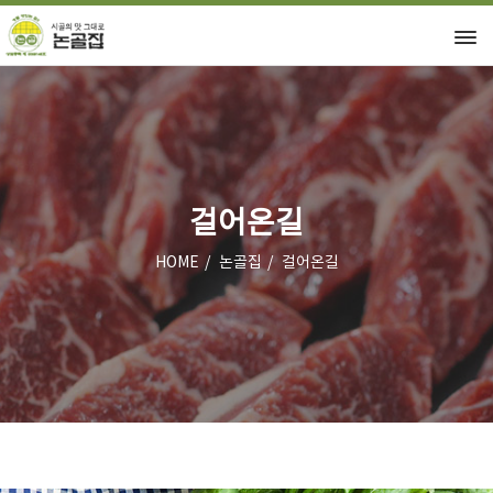
걸어온길
HOME
논골집
걸어온길