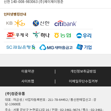
신한 140-008-983063 (주)제이제이정준
인터넷뱅킹안내
이용약관
개인정보취급방침
사이트맵
이메일무단수집거부
(주)정준유통
대표 : 여금성 / 사업자등록번호 : 211-78-64452 / 통신판매업신고 : 강
남-13600호
주소 : 서울 강남구 논현로12길 16 / 전화 : 02-3461-9674 / 팩스 : 02-3461-