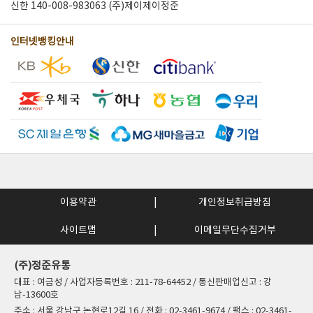
신한 140-008-983063 (주)제이제이정준
인터넷뱅킹안내
이용약관
개인정보취급방침
사이트맵
이메일무단수집거부
(주)정준유통
대표 : 여금성 / 사업자등록번호 : 211-78-64452 / 통신판매업신고 : 강
남-13600호
주소 : 서울 강남구 논현로12길 16 / 전화 : 02-3461-9674 / 팩스 : 02-3461-