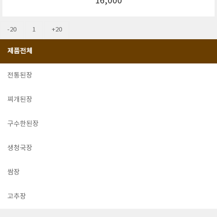
16,000
-20
1
+20
제품전체
전통된장
찌개된장
구수한된장
생청국장
쌈장
고추장