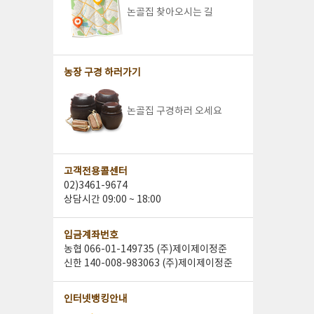
논골집 찾아오시는 길
농장 구경 하러가기
논골집 구경하러 오세요
고객전용콜센터
02)3461-9674
상담시간 09:00 ~ 18:00
입금계좌번호
농협 066-01-149735 (주)제이제이정준
신한 140-008-983063 (주)제이제이정준
인터넷뱅킹안내