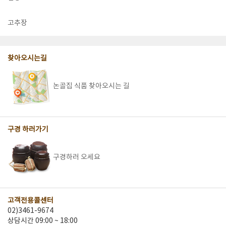
고추장
찾아오시는길
논골집 식품 찾아오시는 길
구경 하러가기
구경하러 오세요
고객전용콜센터
02)3461-9674
상담시간 09:00 ~ 18:00