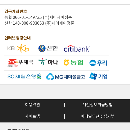
입금계좌번호
농협 066-01-149735 (주)제이제이정준
신한 140-008-983063 (주)제이제이정준
인터넷뱅킹안내
이용약관
개인정보취급방침
사이트맵
이메일무단수집거부