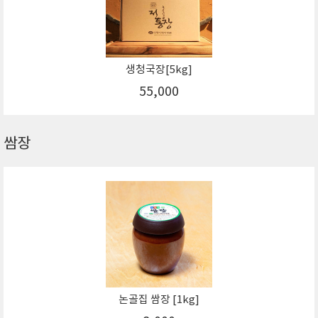
생청국장[5kg]
55,000
쌈장
논골집 쌈장 [1kg]