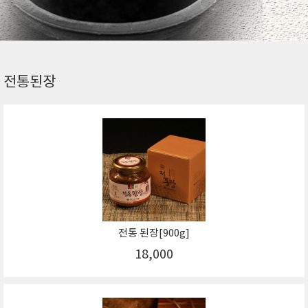
전통된장
전통 된장[900g]
18,000