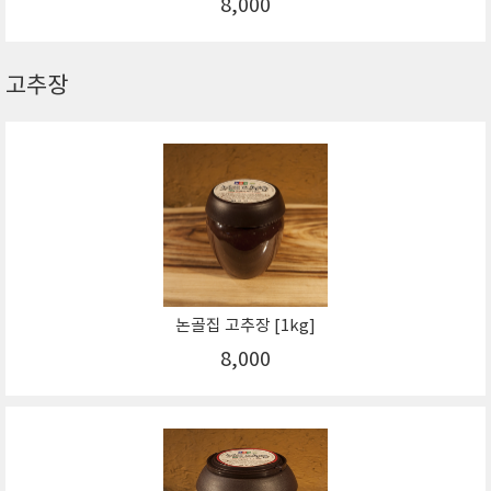
8,000
고추장
논골집 고추장 [1kg]
8,000