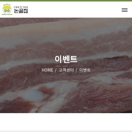
이벤트
HOME
고객센터
이벤트