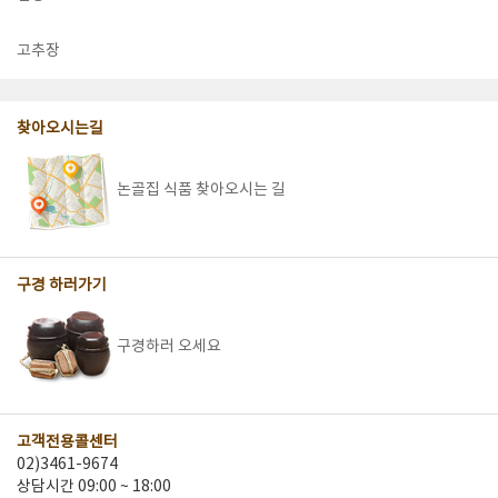
고추장
찾아오시는길
논골집 식품 찾아오시는 길
구경 하러가기
구경하러 오세요
고객전용콜센터
02)3461-9674
상담시간 09:00 ~ 18:00