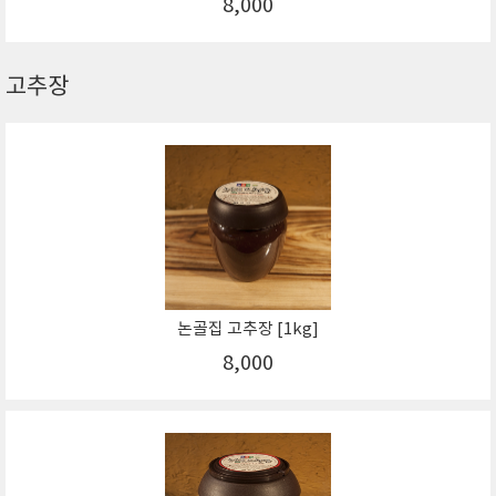
8,000
고추장
논골집 고추장 [1kg]
8,000