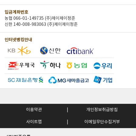
입금계좌번호
농협 066-01-149735 (주)제이제이정준
신한 140-008-983063 (주)제이제이정준
인터넷뱅킹안내
이용약관
개인정보취급방침
사이트맵
이메일무단수집거부