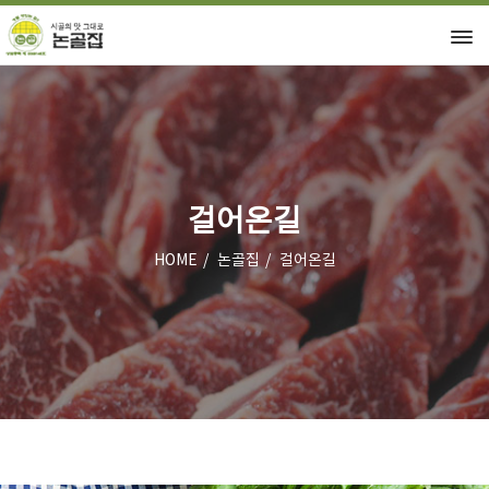
걸어온길
HOME
논골집
걸어온길