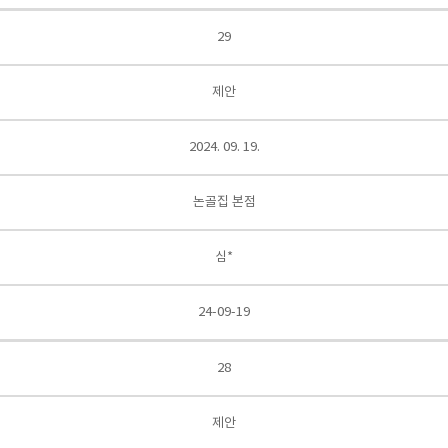
29
제안
2024. 09. 19.
논골집 본점
심*
24-09-19
28
제안