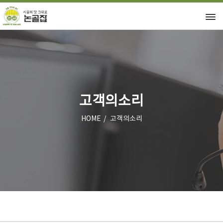
고객의소리
HOME
고객의소리