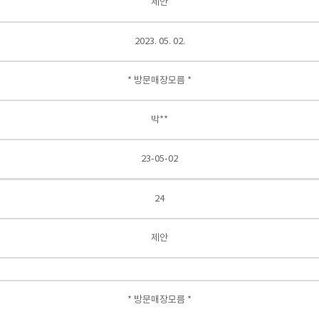
제안
2023. 05. 02.
* 방문매장모름 *
박**
23-05-02
24
제안
* 방문매장모름 *