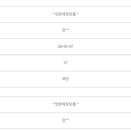
* 방문매장모름 *
장**
26-03-07
37
제안
* 방문매장모름 *
임**