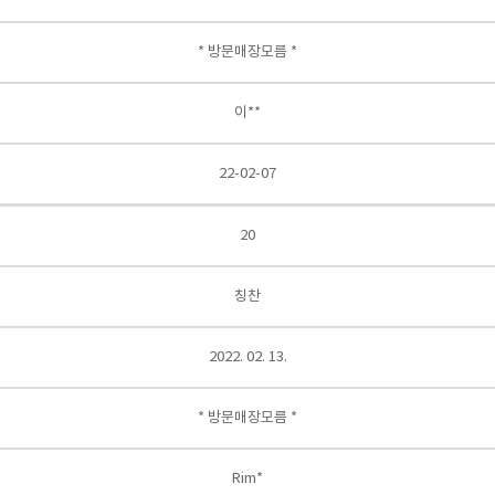
* 방문매장모름 *
이**
22-02-07
20
칭찬
2022. 02. 13.
* 방문매장모름 *
Rim*