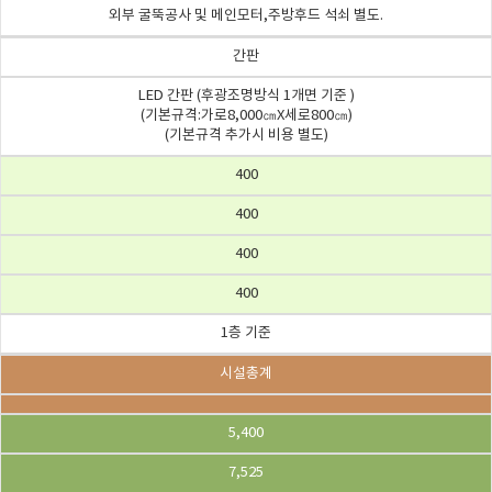
외부 굴뚝공사 및 메인모터,주방후드 석쇠 별도.
간판
LED 간판 (후광조명방식 1개면 기준 )
(기본규격:가로8,000㎝X세로800㎝)
(기본규격 추가시 비용 별도)
400
400
400
400
1층 기준
시설총계
5,400
7,525