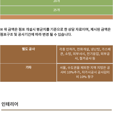
20개
25개
※ 위 금액은 점포 개설시 평균치를 기준으로 한 상담 자료이며, 제시된 금액은
점포구조 및 공사기간에 따라 변경 될 수 있습니다.
별도 공사
각종 인허가, 전화개설, 냉난방, 가스배
관, 소방, 외부샤시, 전기응압, 외부공
사, 철거공사 등
기타
서울, 수도권을 제외한 지역 지방은 공
사비 10%추가, 자가시공시 공사감리
비 10% 청구
인테리어