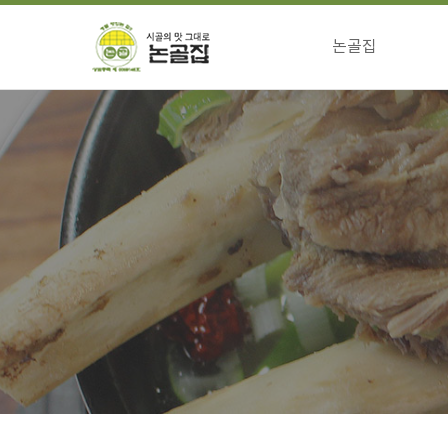
논골집
걸어온길
전통의맛 특징
향하는길