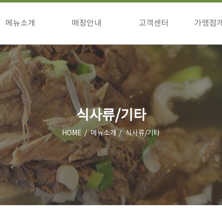
메뉴소개
매장안내
고객센터
가맹점
구이류
매장안내
공지사항
창업
식사류/기타
이벤트
창업
고객의소리
상담
점주님방
식사류/기타
HOME
메뉴소개
식사류/기타