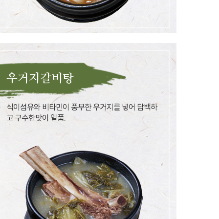
우거지갈비탕
식이섬유와 비타민이 풍부한 우거지를 넣어 담백하
고 구수한맛이 일품.