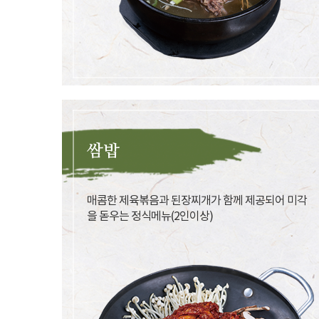
쌈밥
매콤한 제육볶음과 된장찌개가 함께 제공되어 미각
을 돋우는 정식메뉴(2인이상)