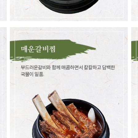
매운갈비찜
부드러운갈비와 함께 매콤하면서 칼칼하고 담백한
국물이 일품.