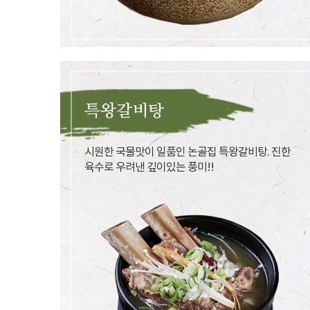
특왕갈비탕
시원한 국물맛이 일품인 논골집 특왕갈비탕. 진한
육수로 우려낸 깊이있는 풍미!!