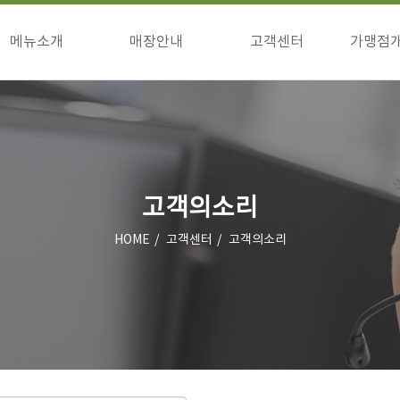
메뉴소개
매장안내
고객센터
가맹점
구이류
매장안내
공지사항
창업
식사류/기타
이벤트
창업
고객의소리
상담
점주님방
고객의소리
HOME
고객센터
고객의소리