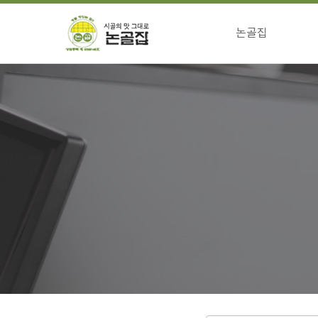
논골집
걸어온길
전통의맛 특징
향하는길