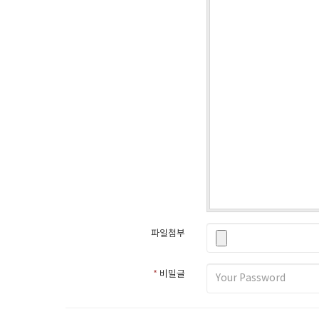
파일첨부
*
비밀글