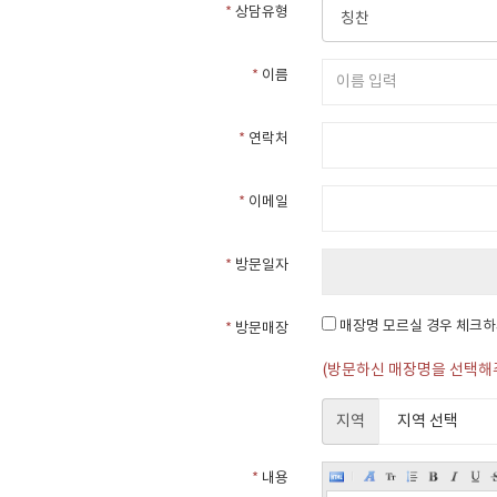
*
상담유형
*
이름
*
연락처
*
이메일
*
방문일자
매장명 모르실 경우 체크
*
방문매장
(방문하신 매장명을 선택해
지역
*
내용