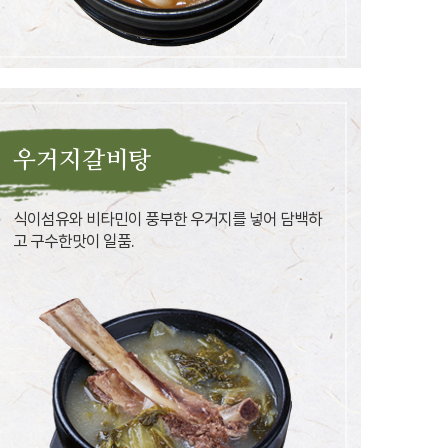
우거지갈비탕
식이섬유와 비타민이 풍부한 우거지를 넣어 담백하
고 구수한맛이 일품.