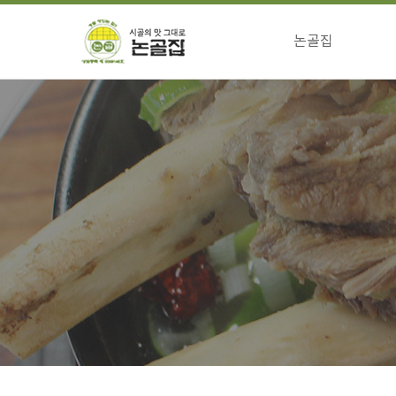
논골집
걸어온길
전통의맛 특징
향하는길