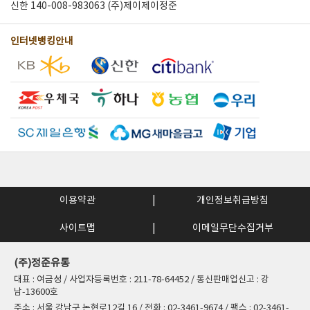
신한 140-008-983063 (주)제이제이정준
인터넷뱅킹안내
이용약관
개인정보취급방침
사이트맵
이메일무단수집거부
(주)정준유통
대표 : 여금성 / 사업자등록번호 : 211-78-64452 / 통신판매업신고 : 강
남-13600호
주소 : 서울 강남구 논현로12길 16 / 전화 : 02-3461-9674 / 팩스 : 02-3461-