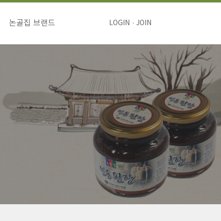
논골집 브랜드
LOGIN
JOIN
걸어온길
메뉴소개
매장안내
이벤트
고객의소리