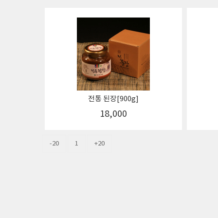
전통 된장[900g]
18,000
-20
1
+20