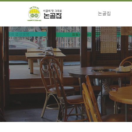
논골집
걸어온길
전통의맛 특징
향하는길