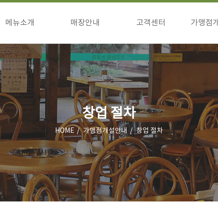
메뉴소개
매장안내
고객센터
가맹점
구이류
매장안내
공지사항
창업
식사류/기타
이벤트
창업
고객의소리
상담
점주님방
창업 절차
HOME
가맹점개설안내
창업 절차