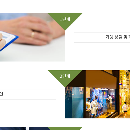
1단계
가맹 상담 및
2단계
인