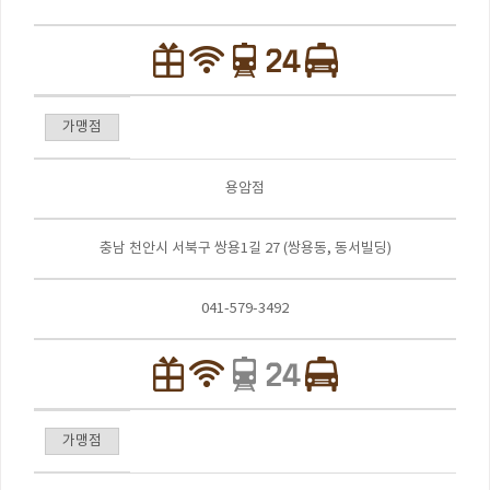
가맹점
용암점
충남 천안시 서북구 쌍용1길 27 (쌍용동, 동서빌딩)
041-579-3492
가맹점