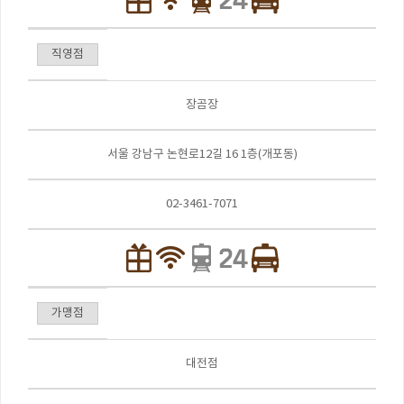
직영점
장곰장
서울 강남구 논현로12길 16 1층(개포동)
02-3461-7071
가맹점
대전점