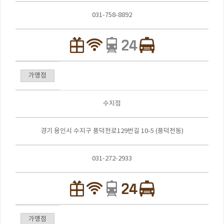
031-758-8892
가맹점
수지점
경기 용인시 수지구 풍덕천로129번길 10-5 (풍덕천동)
031-272-2933
가맹점