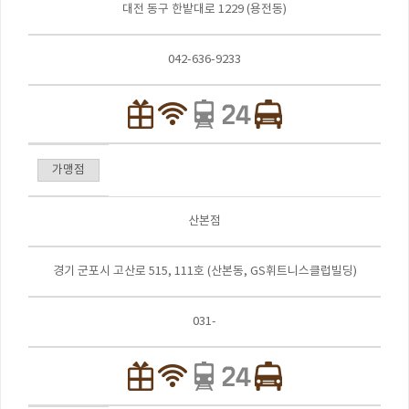
대전 동구 한밭대로 1229 (용전동)
042-636-9233
가맹점
산본점
경기 군포시 고산로 515, 111호 (산본동, GS휘트니스클럽빌딩)
031-