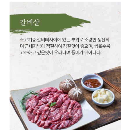
갈비살
소고기중 갈비뼈사이에 있는 부위로 소량만 생산되
며 근내지방이 적절하여 감칠맛이 좋으며, 씹을수록
고소하고 깊은맛이 우러나며 풍미가 뛰어나다.