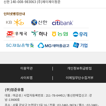
신한 140-008-983063 (주)제이제이정준
인터넷뱅킹안내
이용약관
개인정보취급방침
사이트맵
이메일무단수집거부
(주)정준유통
대표 : 여금성 / 사업자등록번호 : 211-78-64452 / 통신판매업신고 : 강
남-13600호
주소 : 서울 강남구 논현로12길 16 / 전화 : 02-3461-9674 / 팩스 : 02-3461-