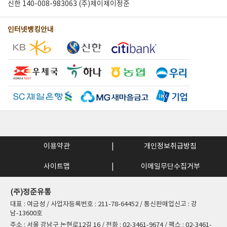
신한 140-008-983063 (주)제이제이정준
인터넷뱅킹안내
이용약관
개인정보취급방침
사이트맵
이메일무단수집거부
(주)정준유통
대표 : 여금성 / 사업자등록번호 : 211-78-64452 / 통신판매업신고 : 강
남-13600호
주소 : 서울 강남구 논현로12길 16 / 전화 : 02-3461-9674 / 팩스 : 02-3461-