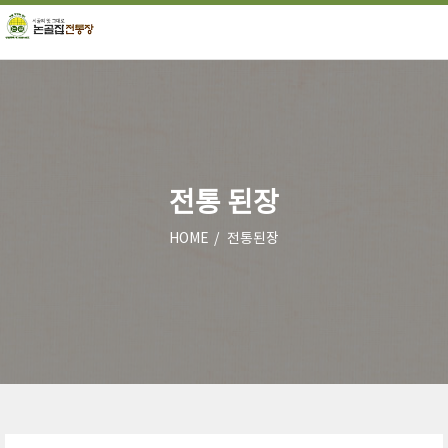
전통 된장
HOME
전통된장