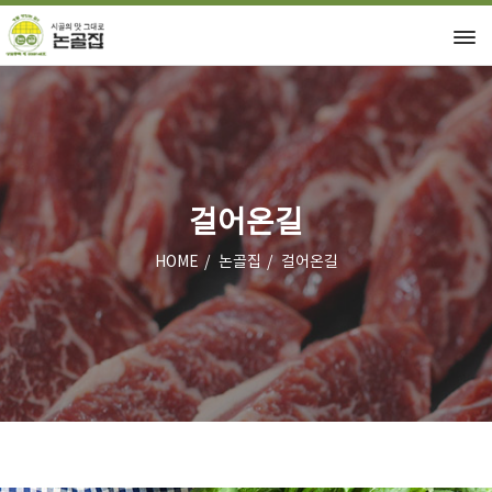
걸어온길
HOME
논골집
걸어온길