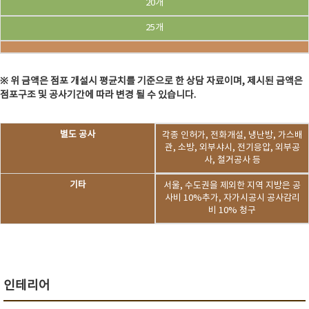
20개
25개
※ 위 금액은 점포 개설시 평균치를 기준으로 한 상담 자료이며, 제시된 금액은
점포구조 및 공사기간에 따라 변경 될 수 있습니다.
별도 공사
각종 인허가, 전화개설, 냉난방, 가스배
관, 소방, 외부샤시, 전기응압, 외부공
사, 철거공사 등
기타
서울, 수도권을 제외한 지역 지방은 공
사비 10%추가, 자가시공시 공사감리
비 10% 청구
인테리어