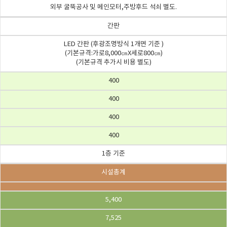
외부 굴뚝공사 및 메인모터,주방후드 석쇠 별도.
간판
LED 간판 (후광조명방식 1개면 기준 )
(기본규격:가로8,000㎝X세로800㎝)
(기본규격 추가시 비용 별도)
400
400
400
400
1층 기준
시설총계
5,400
7,525