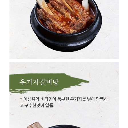
우거지갈비탕
식이섬유와 비타민이 풍부한 우거지를 넣어 담백하
고 구수한맛이 일품.