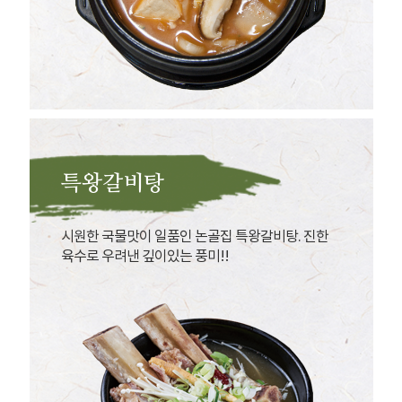
특왕갈비탕
시원한 국물맛이 일품인 논골집 특왕갈비탕. 진한
육수로 우려낸 깊이있는 풍미!!