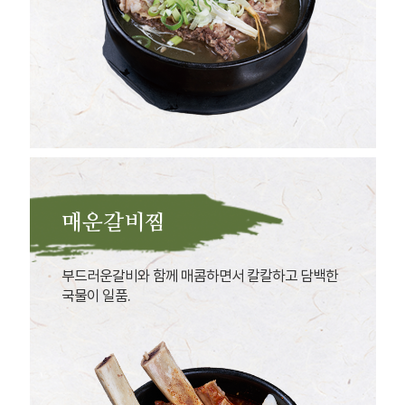
매운갈비찜
부드러운갈비와 함께 매콤하면서 칼칼하고 담백한
국물이 일품.