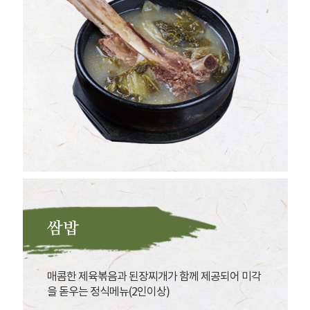
쌈밥
매콤한 제육볶음과 된장찌개가 함께 제공되어 미각
을 돋우는 정식메뉴(2인이상)