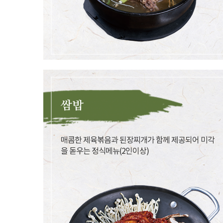
쌈밥
매콤한 제육볶음과 된장찌개가 함께 제공되어 미각
을 돋우는 정식메뉴(2인이상)