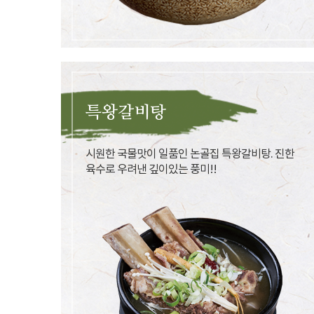
특왕갈비탕
시원한 국물맛이 일품인 논골집 특왕갈비탕. 진한
육수로 우려낸 깊이있는 풍미!!