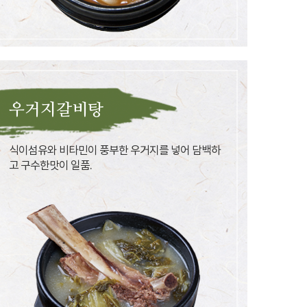
우거지갈비탕
식이섬유와 비타민이 풍부한 우거지를 넣어 담백하
고 구수한맛이 일품.