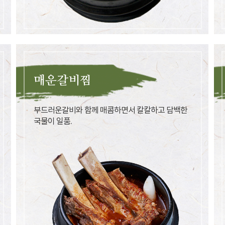
매운갈비찜
부드러운갈비와 함께 매콤하면서 칼칼하고 담백한
국물이 일품.