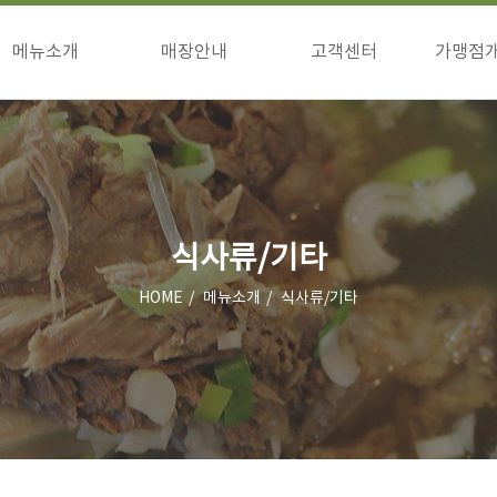
메뉴소개
매장안내
고객센터
가맹점
구이류
매장안내
공지사항
창업
식사류/기타
이벤트
창업
고객의소리
상담
점주님방
식사류/기타
HOME
메뉴소개
식사류/기타