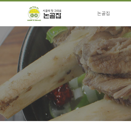
논골집
걸어온길
전통의맛 특징
향하는길