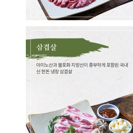
삼겹살
아미노산과 불포화 지방산이 풍부하게 포함된 국내
산 한돈 냉장 삼겹살