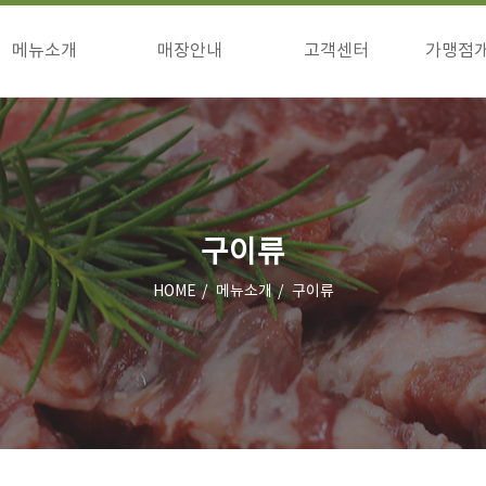
메뉴소개
매장안내
고객센터
가맹점
구이류
매장안내
공지사항
창업
식사류/기타
이벤트
창업
고객의소리
상담
점주님방
구이류
HOME
메뉴소개
구이류