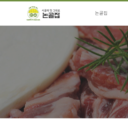
논골집
걸어온길
전통의맛 특징
향하는길