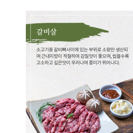
갈비살
소고기중 갈비뼈사이에 있는 부위로 소량만 생산되
며 근내지방이 적절하여 감칠맛이 좋으며, 씹을수록
고소하고 깊은맛이 우러나며 풍미가 뛰어나다.