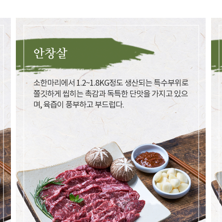
안창살
소한마리에서 1.2~1.8KG정도 생산되는 특수부위로
쫄깃하게 씹히는 촉감과 독특한 단맛을 가지고 있으
며, 육즙이 풍부하고 부드럽다.