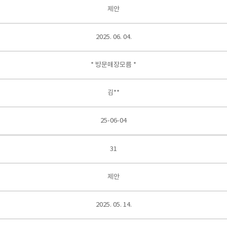
제안
2025. 06. 04.
* 방문매장모름 *
김**
25-06-04
31
제안
2025. 05. 14.