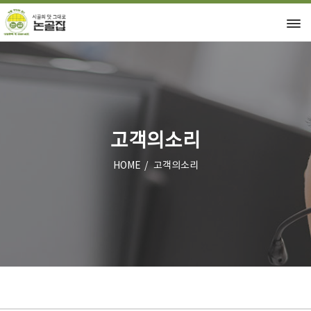
고객의소리
HOME
고객의소리