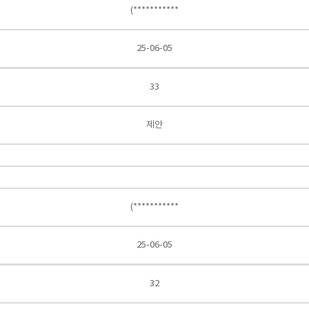
(***********
25-06-05
33
제안
(***********
25-06-05
32