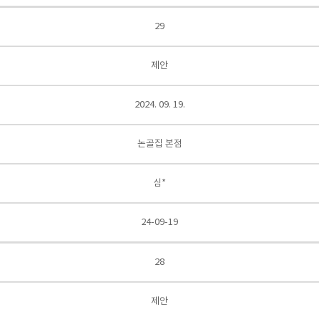
29
제안
2024. 09. 19.
논골집 본점
심*
24-09-19
28
제안