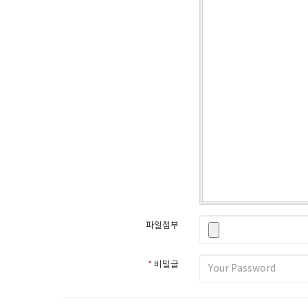
파일첨부
*
비밀글