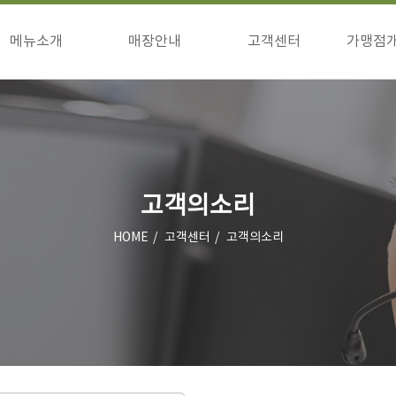
메뉴소개
매장안내
고객센터
가맹점
구이류
매장안내
공지사항
창업
식사류/기타
이벤트
창업
고객의소리
상담
점주님방
고객의소리
HOME
고객센터
고객의소리