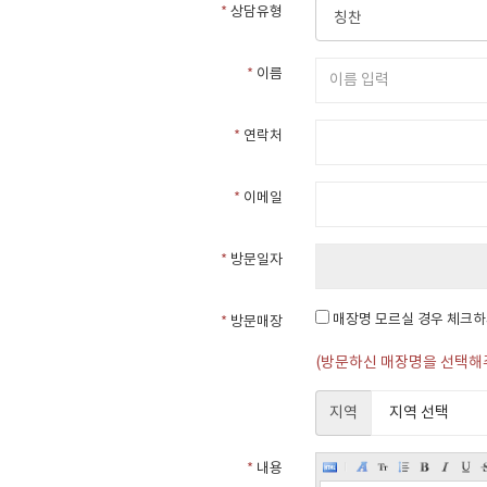
*
상담유형
*
이름
*
연락처
*
이메일
*
방문일자
매장명 모르실 경우 체크
*
방문매장
(방문하신 매장명을 선택해
지역
*
내용