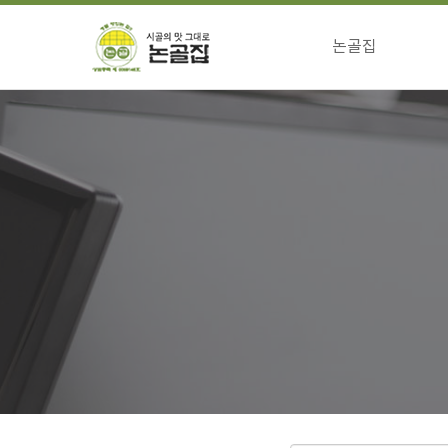
논골집
걸어온길
전통의맛 특징
향하는길