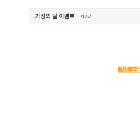
가정의 달 이벤트
이슈글
저희 논골