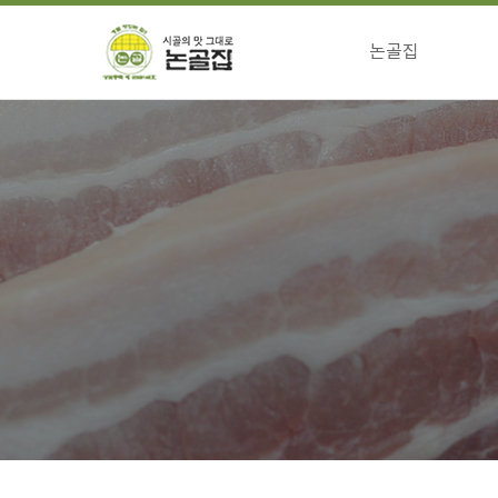
논골집
걸어온길
전통의맛 특징
향하는길