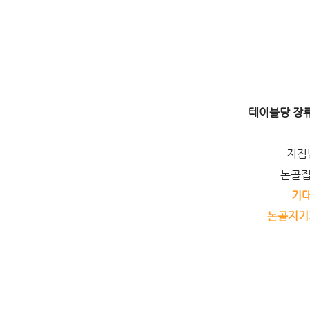
테이블당 장
지점
논골집
기대
논골지