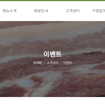
메뉴소개
매장안내
고객센터
가맹점
구이류
매장안내
공지사항
창업
식사류/기타
이벤트
창업
고객의소리
상담
점주님방
이벤트
HOME
고객센터
이벤트