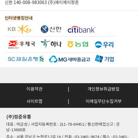
신한 140-008-983063 (주)제이제이정준
인터넷뱅킹안내
이용약관
개인정보취급방침
사이트맵
이메일무단수집거부
(주)정준유통
대표 : 여금성 / 사업자등록번호 : 211-78-64452 / 통신판매업신고 : 강
남-13600호
주소 : 서울 강남구 논현로12길 16 / 전화 : 02-3461-9674 / 팩스 : 02-3461-