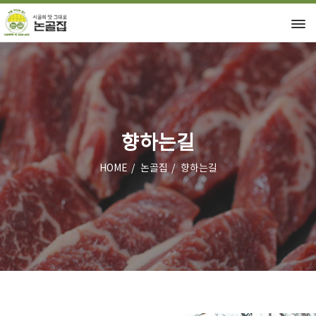
향하는길
HOME
논골집
향하는길