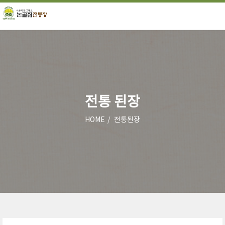
전통 된장
HOME
전통된장