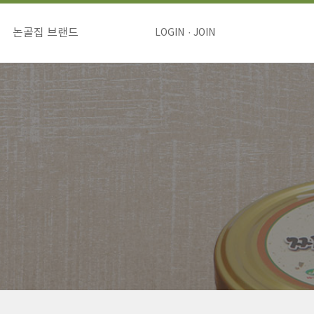
논골집 브랜드
LOGIN
JOIN
걸어온길
메뉴소개
매장안내
이벤트
고객의소리