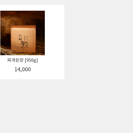
찌개된장 [950g]
14,000