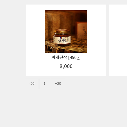
찌개된장 [450g]
8,000
-20
1
+20