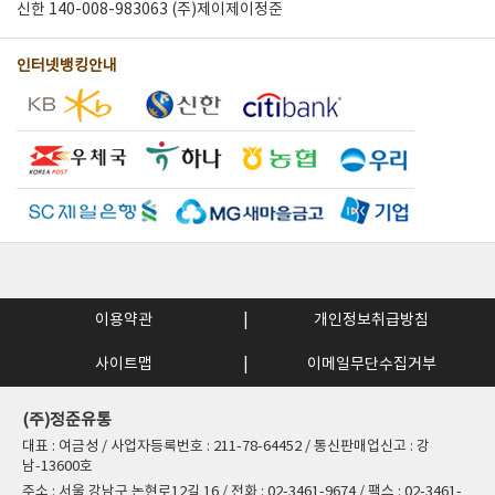
신한 140-008-983063 (주)제이제이정준
인터넷뱅킹안내
이용약관
개인정보취급방침
사이트맵
이메일무단수집거부
(주)정준유통
대표 : 여금성 / 사업자등록번호 : 211-78-64452 / 통신판매업신고 : 강
남-13600호
주소 : 서울 강남구 논현로12길 16 / 전화 : 02-3461-9674 / 팩스 : 02-3461-