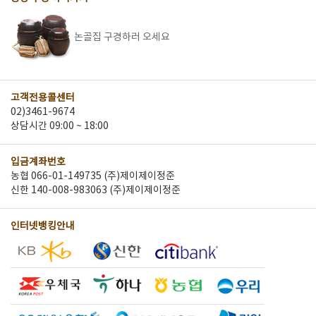
논골집 구경하러 오세요
고객전용콜센터
02)3461-9674
상담시간 09:00 ~ 18:00
입금계좌번호
농협 066-01-149735 (주)제이제이정준
신한 140-008-983063 (주)제이제이정준
인터넷뱅킹안내