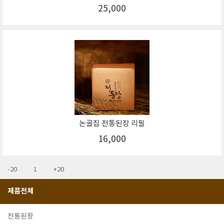
25,000
논골집 전통된장 리필
16,000
-20
1
+20
제품전체
전통된장