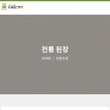
전통 된장
HOME
전통된장