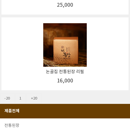
25,000
논골집 전통된장 리필
16,000
-20
1
+20
제품전체
전통된장