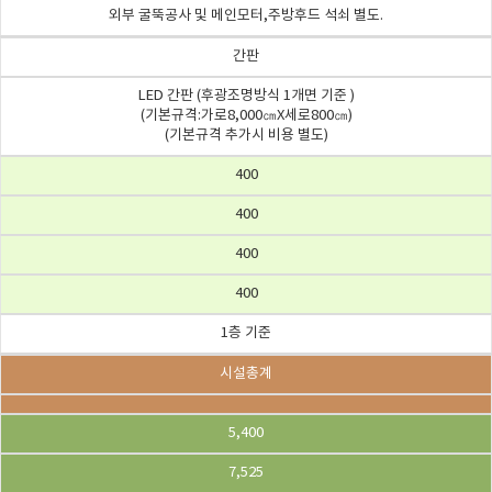
외부 굴뚝공사 및 메인모터,주방후드 석쇠 별도.
간판
LED 간판 (후광조명방식 1개면 기준 )
(기본규격:가로8,000㎝X세로800㎝)
(기본규격 추가시 비용 별도)
400
400
400
400
1층 기준
시설총계
5,400
7,525