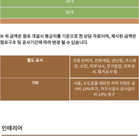
20개
25개
※ 위 금액은 점포 개설시 평균치를 기준으로 한 상담 자료이며, 제시된 금액은
점포구조 및 공사기간에 따라 변경 될 수 있습니다.
별도 공사
각종 인허가, 전화개설, 냉난방, 가스배
관, 소방, 외부샤시, 전기응압, 외부공
사, 철거공사 등
기타
서울, 수도권을 제외한 지역 지방은 공
사비 10%추가, 자가시공시 공사감리
비 10% 청구
인테리어