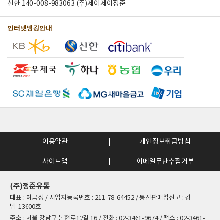
신한 140-008-983063 (주)제이제이정준
인터넷뱅킹안내
이용약관
개인정보취급방침
사이트맵
이메일무단수집거부
(주)정준유통
대표 : 여금성 / 사업자등록번호 : 211-78-64452 / 통신판매업신고 : 강
남-13600호
주소 : 서울 강남구 논현로12길 16 / 전화 : 02-3461-9674 / 팩스 : 02-3461-