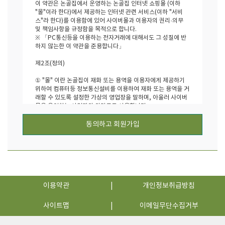
이 약관은 논골집에서 운영하는 논골집 인터넷 쇼핑몰 (이하
"몰"이라 한다)에서 제공하는 인터넷 관련 서비스(이하 "서비
스"라 한다)를 이용함에 있어 사이버몰과 이용자의 권리·의무
및 책임사항을 규정함을 목적으로 합니다.
※ 「PC통신등을 이용하는 전자거래에 대해서도 그 성질에 반
하지 않는한 이 약관을 준용합니다」
제2조(정의)
① "몰" 이란 논골집이 재화 또는 용역을 이용자에게 제공하기
위하여 컴퓨터등 정보통신설비를 이용하여 재화 또는 용역을 거
래할 수 있도록 설정한 가상의 영업장을 말하며, 아울러 사이버
몰을 운영하는 사업자의 의미로도 사용합니다.
② "이용자"란 "몰"에 접속하여 이 약관에 따라 "몰"이 제공하는
서비스를 받는 회원 및 비회원을 말합니다.
동의하고 회원가입
③ 회원´이라 함은 "몰"에 개인정보를 제공하여 회원등록을 한
자로서, "몰"의 정보를 지속적으로 제공받으며, "몰"이 제공하
는 서비스를 계속적으로 이용할 수 있는 자를 말합니다.
④ 비회원´이라 함은 회원에 가입하지 않고 "몰"이 제공하는 서
비스를 이용하는 자를 말합니다.
제3조 (약관의 명시와 개정)
이용약관
개인정보취급방침
① "몰"은 이 약관의 내용과 상호, 영업소 소재지, 대표자의 성
사이트맵
이메일무단수집거부
명, 사업자등록번호, 연락처(전화, 팩스, 전자우편 주소 등) 등
을 이용자가 알 수 있도록 논골집 인터넷 쇼핑몰의 초기 서비스